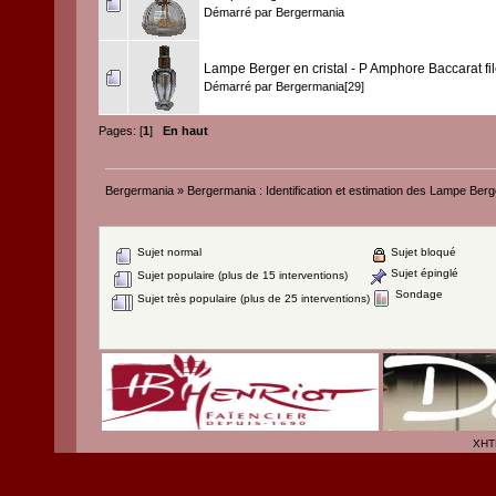
Démarré par
Bergermania
Lampe Berger en cristal - P Amphore Baccarat fil
Démarré par
Bergermania[29]
Pages: [
1
]
En haut
Bergermania
»
Bergermania : Identification et estimation des Lampe Berg
Sujet normal
Sujet bloqué
Sujet épinglé
Sujet populaire (plus de 15 interventions)
Sondage
Sujet très populaire (plus de 25 interventions)
XHT