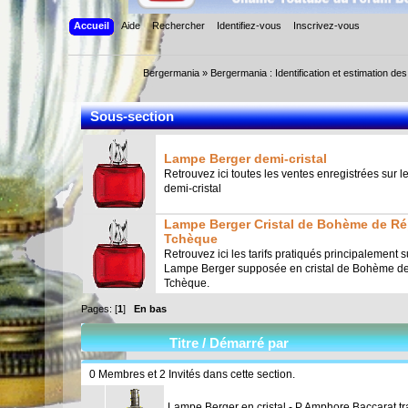
Accueil
Aide
Rechercher
Identifiez-vous
Inscrivez-vous
Bergermania
»
Bergermania : Identification et estimation d
Sous-section
Lampe Berger demi-cristal
Retrouvez ici toutes les ventes enregistrées sur
demi-cristal
Lampe Berger Cristal de Bohème de R
Tchèque
Retrouvez ici les tarifs pratiqués principalement s
Lampe Berger supposée en cristal de Bohème d
Tchèque.
Pages: [
1
]
En bas
Titre
/
Démarré par
0 Membres et 2 Invités dans cette section.
Lampe Berger en cristal - P Amphore Baccarat tr