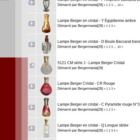
Démarré par
Bergermania[29]
«
1
2
3
...
14
»
Lampe Berger en cristal - Y Égyptienne ambre
Démarré par
Bergermania[29]
«
1
2
3
»
Lampe Berger en cristal - D Boule Baccarat tran
Démarré par
Bergermania[29]
«
1
2
3
...
10
»
5121 CM série J - Lampe Berger Cristal
Démarré par
Bergermania[29]
Lampe Berger Cristal - CR Rouge
Démarré par
Bergermania[29]
«
1
2
3
»
Lampe Berger en cristal - C Pyramide rouge N°3
Démarré par
Bergermania[29]
«
1
2
3
»
Lampe Berger en cristal - Q Longue striée
Démarré par
Bergermania[29]
«
1
2
3
4
»