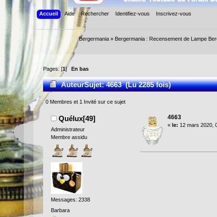
Accueil
Aide
Rechercher
Identifiez-vous
Inscrivez-vous
Bergermania
»
Bergermania : Recensement de Lampe Ber
Pages: [
1
]
En bas
Auteur
Sujet: 4663 (Lu 2285 fois)
0 Membres et 1 Invité sur ce sujet
4663
Quélux[49]
«
le:
12 mars 2020, 
Administrateur
Membre assidu
Messages: 2338
Barbara